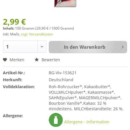
2,99 €
Inhalt:
100 Gramm (29,90 € / 1000 Gramm)
inkl. MwSt.
zzgl. Versandkosten
In den
Warenkorb
Merken
Bewerten
Artikel-Nr.:
BG-Viv-153621
Herkunft:
Deutschland
Volldeklaration:
Roh-Rohrzucker*, Kakaobutter*,
VOLLMILCHpulver*, Kakaomasse*,
SAHNEpulver*, MAGERMILCHpulver*,
Bourbon Vanille*.Kakao: 32 %
mindestens. MILCHbestandteile: 26 %.
Allergene:
Allergene - Information