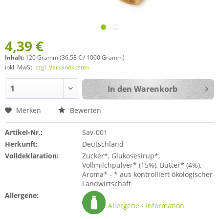
4,39 €
Inhalt:
120 Gramm (36,58 € / 1000 Gramm)
inkl. MwSt.
zzgl. Versandkosten
In den
Warenkorb
Merken
Bewerten
Artikel-Nr.:
Sav-001
Herkunft:
Deutschland
Volldeklaration:
Zucker*, Glukosesirup*,
Vollmilchpulver* (15%), Butter* (4%),
Aroma* - * aus kontrolliert ökologischer
Landwirtschaft
Allergene:
Allergene - Information