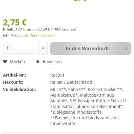
2,75 €
Inhalt:
100 Gramm (27,50 € / 1000 Gramm)
inkl. MwSt.
zzgl. Versandkosten
In den
Warenkorb
Merken
Bewerten
Artikel-Nr.:
Rac001
Herkunft:
Italien / Deutschland
Volldeklaration:
Milch**, Sahne**, Rohrohrzucker**,
Manioksirup*, Maltodextrin aus
Maniok*, 3 % flüssiger Kaffee-Extrakt*,
Stabilisator: Johannisbrotkernmehl*.
*Biologische Inhaltsstoffe,
**Biologische und biodynamische
Inhaltsstoffe.