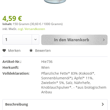
4,59 €
Inhalt:
150 Gramm (30,60 € / 1000 Gramm)
inkl. MwSt.
zzgl. Versandkosten
In den
Warenkorb
Merken
Bewerten
Artikel-Nr.:
Hie736
Herkunft:
Wien
Volldeklaration:
Pflanzliche Fette* 83% (Kokosöl*,
Sonnenblumenöl*), Äpfel* 11%,
Zwiebeln* 5%, Salz, Nährhefe,
Knoblauchpulver*. - *aus biologischem
Anbau
Beschreibung