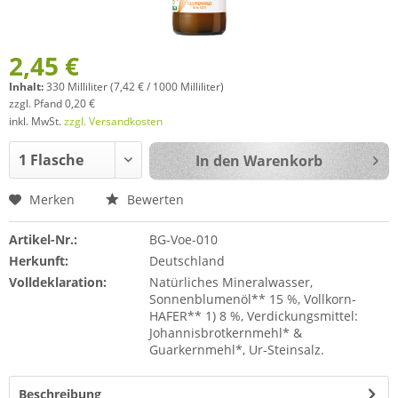
2,45 €
Inhalt:
330 Milliliter (7,42 € / 1000 Milliliter)
zzgl. Pfand 0,20 €
inkl. MwSt.
zzgl. Versandkosten
In den
Warenkorb
Merken
Bewerten
Artikel-Nr.:
BG-Voe-010
Herkunft:
Deutschland
Volldeklaration:
Natürliches Mineralwasser,
Sonnenblumenöl** 15 %, Vollkorn-
HAFER** 1) 8 %, Verdickungsmittel:
Johannisbrotkernmehl* &
Guarkernmehl*, Ur-Steinsalz.
Beschreibung