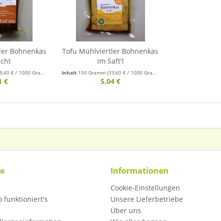
tler Bohnenkas
Tofu Mühlviertler Bohnenkas
lcht
im Saft'l
9,40 € / 1000 Gramm)
Inhalt
150 Gramm
(33,60 € / 1000 Gramm)
1 €
5,04 €
ce
Informationen
Cookie-Einstellungen
 funktioniert's
Unsere Lieferbetriebe
Über uns