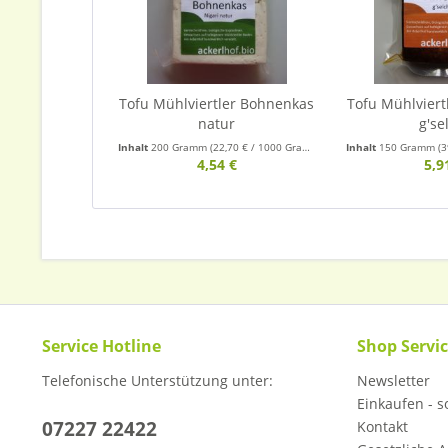
Tofu Mühlviertler Bohnenkas
Tofu Mühlvier
natur
g'se
Inhalt
200 Gramm
(22,70 € / 1000 Gramm)
Inhalt
150 Gramm
(3
4,54 €
5,9
Service Hotline
Shop Servi
Telefonische Unterstützung unter:
Newsletter
Einkaufen - so
07227 22422
Kontakt