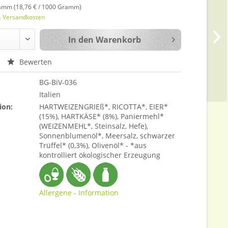
amm (18,76 € / 1000 Gramm)
l. Versandkosten
In den
Warenkorb
Bewerten
BG-BiV-036
Italien
ion:
HARTWEIZENGRIEß*, RICOTTA*, EIER*
(15%), HARTKÄSE* (8%), Paniermehl*
(WEIZENMEHL*, Steinsalz, Hefe),
Sonnenblumenöl*, Meersalz, schwarzer
Trüffel* (0,3%), Olivenöl* - *aus
kontrolliert ökologischer Erzeugung
Allergene - Information