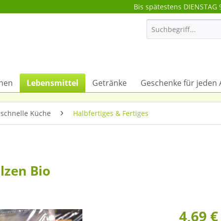
Bis spätestens DIENSTAG 
onen
Lebensmittel
Getränke
Geschenke für jeden 
 schnelle Küche
Halbfertiges & Fertiges
ilzen Bio
4,69 €