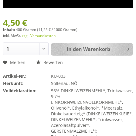
4,50 €
Inhalt:
400 Gramm (11,25 € / 1000 Gramm)
inkl. MwSt.
zzgl. Versandkosten
In den
Warenkorb
Merken
Bewerten
Artikel-Nr.:
KU-003
Herkunft:
Sollenau, NÖ
Volldeklaration:
56% DINKELWEIZENMEHL*, Trinkwasser,
9,7%
EINKORNWEIZENVOLLKORNMEHL*,
Olivenöl*, Ethylalkohol*, *Meersalz,
Dinkelsauerteig* (DINKELWEIZENKLEIE*,
DINKELWEIZENMEHL*, Trinkwasser,
Acerolasaftpulver*,
GERSTENMALZMEHL*);