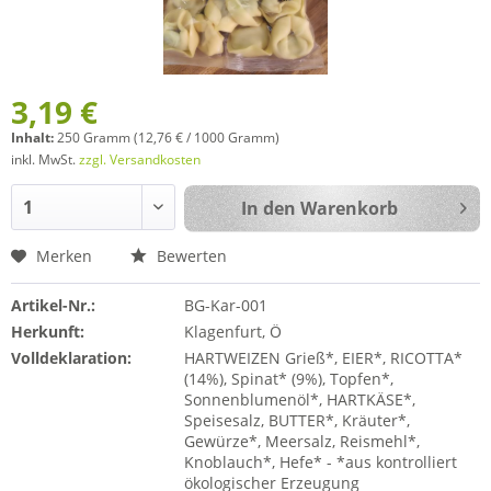
3,19 €
Inhalt:
250 Gramm (12,76 € / 1000 Gramm)
inkl. MwSt.
zzgl. Versandkosten
In den
Warenkorb
Merken
Bewerten
Artikel-Nr.:
BG-Kar-001
Herkunft:
Klagenfurt, Ö
Volldeklaration:
HARTWEIZEN Grieß*, EIER*, RICOTTA*
(14%), Spinat* (9%), Topfen*,
Sonnenblumenöl*, HARTKÄSE*,
Speisesalz, BUTTER*, Kräuter*,
Gewürze*, Meersalz, Reismehl*,
Knoblauch*, Hefe* - *aus kontrolliert
ökologischer Erzeugung