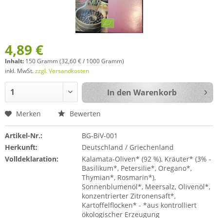
4,89 €
Inhalt:
150 Gramm (32,60 € / 1000 Gramm)
inkl. MwSt.
zzgl. Versandkosten
In den
Warenkorb
Merken
Bewerten
Artikel-Nr.:
BG-BiV-001
Herkunft:
Deutschland / Griechenland
Volldeklaration:
Kalamata-Oliven* (92 %), Kräuter* (3% -
Basilikum*, Petersilie*, Oregano*,
Thymian*, Rosmarin*),
Sonnenblumenöl*, Meersalz, Olivenöl*,
konzentrierter Zitronensaft*,
Kartoffelflocken* - *aus kontrolliert
ökologischer Erzeugung