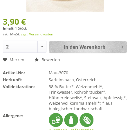
3,90 €
Inhalt:
1 Stück
inkl. MwSt.
zzgl. Versandkosten
In den
Warenkorb
Merken
Bewerten
Artikel-Nr.:
Mau-3070
Herkunft:
Sarleinsbach, Österreich
Volldeklaration:
38 % Butter*, Weizenmehl*,
Trinkwasser, Rohrohrzucker*,
Hühnereieiweiß*, Steinsalz, Apfelessig*,
Weizenvollkornmalzmehl*; * aus
biologischer Landwirtschaft
Allergene: