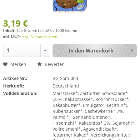
3,19 €
Inhalt:
125 Gramm (25,52 € / 1000 Gramm)
inkl. MwSt.
zzgl. Versandkosten
In den
Warenkorb
Merken
Bewerten
Artikel-Nr.:
BG-Som-003
Herkunft:
Deutschland
Volldeklaration:
Maisstärke*, Zartbitter-Schokolade*
(22%, Kakaomasse*, Rohrohrzucker*,
Kakaobutter*, Emulgator: Lecithin*),
Rübenzucker*, Cashewkerne* 7%,
Palmöl*¹, Sonnenblumenöl*,
Hirsemehl*, Kakaonibs* 3%, Sojamehl*,
Vollreismehl*, Agavendicksaft*,
fettarmer Kakao*, Verdickungsmittel: