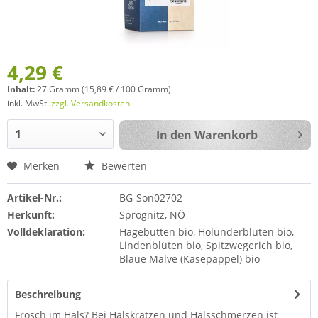
4,29 €
Inhalt:
27 Gramm (15,89 € / 100 Gramm)
inkl. MwSt.
zzgl. Versandkosten
In den
Warenkorb
Merken
Bewerten
Artikel-Nr.:
BG-Son02702
Herkunft:
Sprögnitz, NÖ
Volldeklaration:
Hagebutten bio, Holunderblüten bio,
Lindenblüten bio, Spitzwegerich bio,
Blaue Malve (Käsepappel) bio
Beschreibung
Frosch im Hals? Bei Halskratzen und Halsschmerzen ist