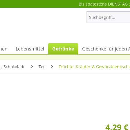
Bis spätestens DIENSTAG 
onen
Lebensmittel
Getränke
Geschenke für jeden 
o, Schokolade
Tee
Früchte-,Kräuter-& Gewürzteemisch
4,29 €