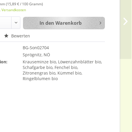
mm (15,89 € / 100 Gramm)
l. Versandkosten
In den
Warenkorb
Bewerten
BG-Son02704
Sprögnitz, NÖ
ion:
Krauseminze bio, Löwenzahnblätter bio,
Schafgarbe bio, Fenchel bio,
Zitronengras bio, Kümmel bio,
Ringelblumen bio