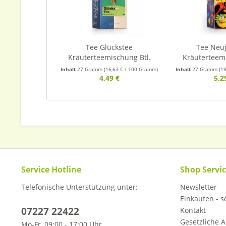
Tee Glückstee
Tee Neu
Kräuterteemischung Btl.
Kräuterteemi
Inhalt
27 Gramm
(16,63 € / 100 Gramm)
Inhalt
27 Gramm
(1
4,49 €
5,2
Service Hotline
Shop Servi
Telefonische Unterstützung unter:
Newsletter
Einkaufen - so
07227 22422
Kontakt
Gesetzliche A
Mo-Fr, 09:00 - 17:00 Uhr