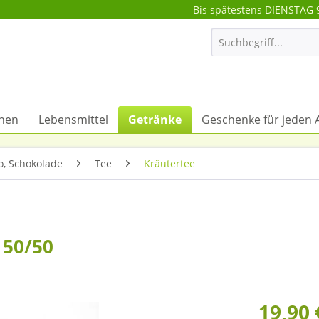
Bis spätestens DIENSTAG 
onen
Lebensmittel
Getränke
Geschenke für jeden 
o, Schokolade
Tee
Kräutertee
 50/50
19,90 