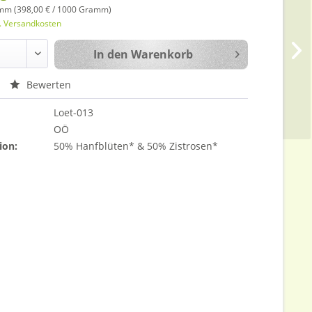
mm (398,00 € / 1000 Gramm)
l. Versandkosten
In den
Warenkorb
Bewerten
Loet-013
OÖ
ion:
50% Hanfblüten* & 50% Zistrosen*