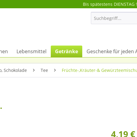
Bis spätestens DIENSTAG 
onen
Lebensmittel
Getränke
Geschenke für jeden 
o, Schokolade
Tee
Früchte-,Kräuter-& Gewürzteemisch
.
4,19 €