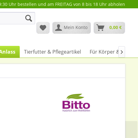
9:30 Uhr bestellen und am FREITAG von 8 bis 18 Uhr abholen
Mein Konto
0,00 €
Anlass
Tierfutter & Pflegeartikel
Für Körper & Wohlb
