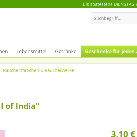
Bis spätestens DIENSTAG 
onen
Lebensmittel
Getränke
Geschenke für jeden 
Räucherstäbchen & Räucherwerke
 of India"
3,10 €