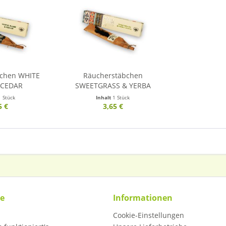
bchen WHITE
Räucherstäbchen
 CEDAR
SWEETGRASS & YERBA
SANTA
1 Stück
Inhalt
1 Stück
5 €
3,65 €
ce
Informationen
Cookie-Einstellungen