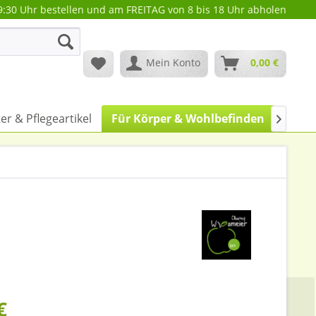
9:30 Uhr bestellen und am FREITAG von 8 bis 18 Uhr abholen
Mein Konto
0,00 €
ter & Pflegeartikel
Für Körper & Wohlbefinden
Haus 

€