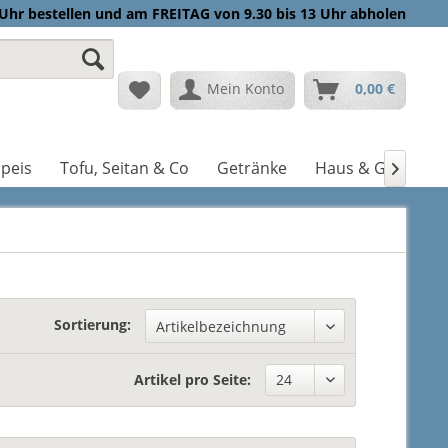
Uhr bestellen und am FREITAG von 9.30 bis 13 Uhr abholen
Mein Konto
0,00 €
peis
Tofu, Seitan & Co
Getränke
Haus & Garten

Sortierung:
Artikel pro Seite: