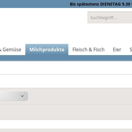
Bis spätestens DIENSTAG 9.30 
& Gemüse
Milchprodukte
Fleisch & Fisch
Eier
S