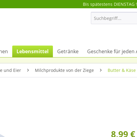
Bis spätestens DIENSTAG 
onen
Lebensmittel
Getränke
Geschenke für jeden 
e und Eier
Milchprodukte von der Ziege
Butter & Käse
8,99 €